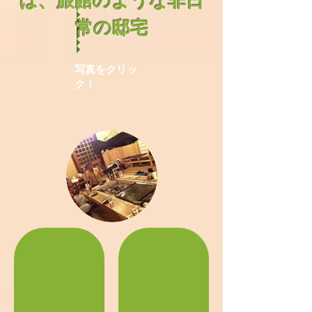
は、旅館のような非日
常の邸宅
写真をクリッ
ク！
囲炉裏の間①
囲炉裏の間②