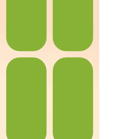
表玄関
１階 仏間