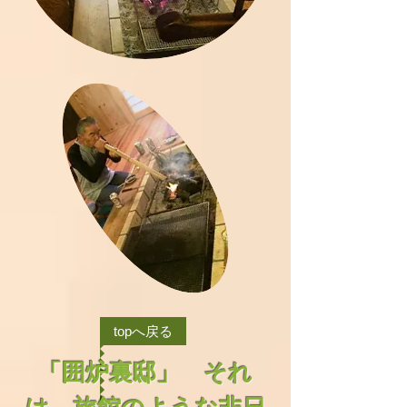
topへ戻る
「囲炉裏邸」 それ