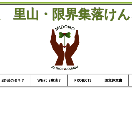
人
里山・限界集落けん
a´s野菜のタネ？
What´s農法？
PROJECTS
設立趣意書