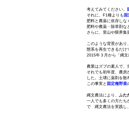
考えてみてください。
それに、F1種よりも
固
肥料と農薬に依存しな
肥料や農薬・除草剤な
さらに、里山や限界集
このような背景があり
態系を再生できるだけ
2015年３月から「縄
農業はズブの素人で、
それでも初年度、農房
した。土壌に薬剤を散
この事実と
固定種野菜
縄文農法により、
ふた
一人でも多くの方たち
で 縄文農法を実践し