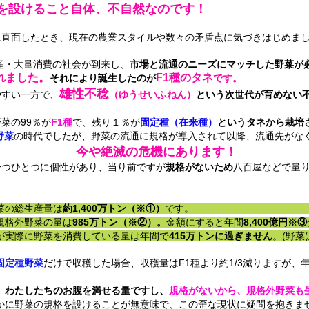
を設けること自体、不自然なのです！
とき、現在の農業スタイルや数々の矛盾点に気づきはじめまし
生産・大量消費の社会が到来し、
市場と流通のニーズにマッチした野菜が
れました。
F1種のタネ
それにより誕生したのが
です。
雄性不稔
やすい一方で、
（ゆうせいふねん）
という次世代が育めない
菜の99％が
F1種
で、残り１％が
固定種（在来種）
というタネから栽培
野菜
の時代でしたが、野菜の流通に規格が導入されて以降、流通先がな
今や絶滅の危機にあります！
つひとつに個性があり、当り前ですが
規格がないため
八百屋などで量
菜の総生産量は
約1,400万トン（※①）
で
規格外野菜の量は
985万トン（※②）。
金額にすると年間
8,400億円※③
が実際に野菜を消費している量は年間で
415万トンに過ぎません
。(野
固定種野菜
だけで収穫した場合、収穫量はF1種より約1/3減りますが、
、わたしたちのお腹を満せる量ですし、
規格がないから、規格外野菜も
かに野菜の規格を設けることが無意味で、この歪な現状に疑問を抱きま