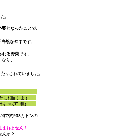
た。
必要となったことで、
不自然なタネ
です。
される野菜
です。
くなり、
り売りされていました。
す。
分に相当します！
菜はすべてF1種)
年間
で約933万トン
の
生まれません
！
せんか？