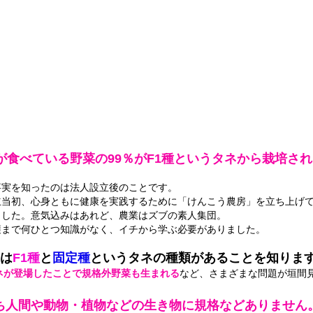
なぜ今、縄文農法な
の？
が食べている野菜の99％がF1種というタネから栽培さ
事実を知ったのは法人設立後のことです。
立当初、心身ともに健康を実践するために「けんこう農房」を立ち上げ
ました。意気込みはあれど、農業はズブの素人集団。
穫まで何ひとつ知識がなく、イチから学ぶ必要がありました。
は
F1種
と
固定種
というタネの種類があることを知りま
ネが登場したことで規格外野菜も生まれる
など、さまざまな問題が垣間
ち人間や動物・植物などの生き物に規格などありません