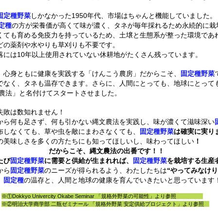
固定種野菜
しかなかった1950年代、市場はちゃんと機能していました。
定種
の方が栄養価が高くて味が濃く、タネが毎年採れるため永続的に栽
くても育める免疫力を持っているため、土壌と生態系が整った環境であ
どの薬剤や水やりも草刈りも不要です。
落には10年以上使用されていない休耕地がたくさん残っています。
、心身ともに健康を実践する「けんこう農房」だからこそ、
固定種野菜
でなく、タネも温存できます。さらに、人間にとっても、地球にとって
文農法」と名付けてスタートさせました。
失敗は数知れません！
から何も足さず、何も引かない縄文農法を実践し、味が濃くて滋味深い
布しなくても、草や虫を敵にまわさなくても、
固定種野菜
は確実に実り
の美味しさを多くの方たちにも知ってほしいし、味わってほしい
！
だからこそ、縄文農法の出番です！！
たび
固定種野菜
に需要と供給が生まれれば、
固定種野菜
を栽培する生産
から
固定種野菜
のニーズが得られるよう、わたしたちは
“やってみなけり
、
固定種
の温存と、人間と地球の健康を育んでいきたいと思っています
※①Dokkyo Univercity Okabe Seminar 「規格外野菜の可能性」より参照
※②明治大学商学部 二瓶ゼミナール 「規格外野菜 安定供給プロジェクト」より参照