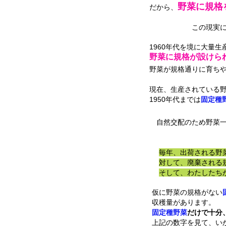
野菜に規格
だから、
この現実に直面した
1960年代を境に大量
野菜に規格が設けら
野菜が規格通りに育ち
現在、生産されている野
1950年代までは
固定種
自然交配のため野菜一
毎年、出荷される野
対して、廃棄される
そして、わたしたち
仮に野菜の規格がない
収穫量があります。
固定種野菜
だけで
十分
上記の数字を見て、い