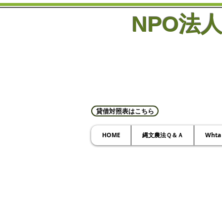
NPO法
貸借対照表はこちら
HOME
縄文農法Ｑ＆Ａ
Wht