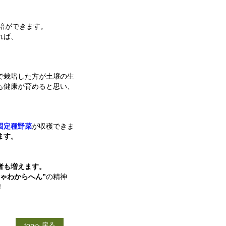
培ができます。
れば、
で栽培した方が土壌の生
も健康が育めると思い、
固定種野菜
が収穫できま
ます。
者も増えます。
ゃわからへん”
の精神
！
topへ戻る