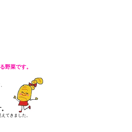
れる野菜です。
て、
す。
見えてきました。
。